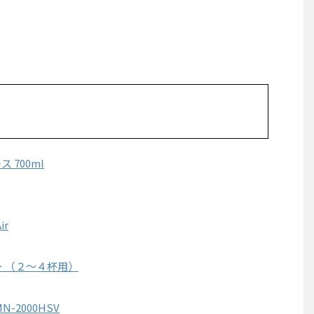
 700ml
ir
ー （２～４杯用）
-2000HSV