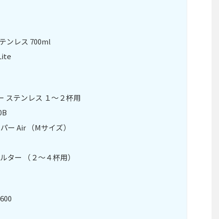
テンレス 700ml
ite
パー ステンレス １～２杯用
0B
パー Air （Mサイズ）
ィルター （２～４杯用）
00