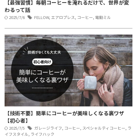
【最強習慣】毎朝コーヒーを淹れるだけで、世界が変
わるって話
2025/7/6
FELLOW
,
エアロプレス
,
コーヒー
,
電動ミル
【技術不要】簡単にコーヒーが美味しくなる裏ワザ
【初心者】
2025/7/5
ガレージライフ
,
コーヒー
,
スペシャルティコーヒー
,
ラ
イフスタイル
,
ライフハック