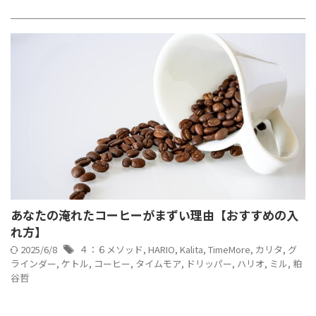
あなたの淹れたコーヒーがまずい理由【おすすめの入
れ方】
2025/6/8
４：６メソッド
,
HARIO
,
Kalita
,
TimeMore
,
カリタ
,
グ
ラインダー
,
ケトル
,
コーヒー
,
タイムモア
,
ドリッパー
,
ハリオ
,
ミル
,
粕
谷哲