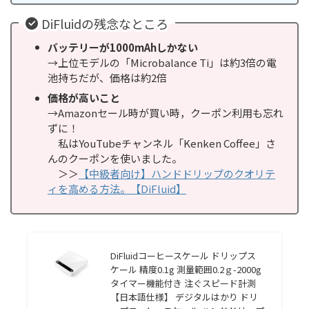
DiFluidの残念なところ
バッテリーが1000mAhしかない
→上位モデルの「Microbalance Ti」は約3倍の電
池持ちだが、価格は約2倍
価格が高いこと
→Amazonセール時が買い時，クーポン利用も忘れ
ずに！
私はYouTubeチャンネル「Kenken Coffee」さ
んのクーポンを使いました。
＞＞
【中級者向け】ハンドドリップのクオリテ
ィを高める方法。【DiFluid】
DiFluidコーヒースケール ドリップス
ケール 精度0.1g 測量範囲0.2ｇ-2000g
タイマー機能付き 注ぐスピード計測
【日本語仕様】 デジタルはかり ドリ